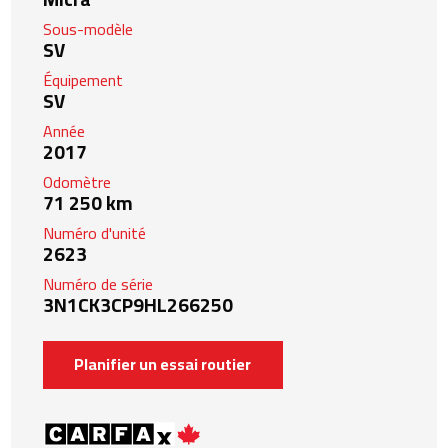
Sous-modèle
SV
Équipement
SV
Année
2017
Odomètre
71 250 km
Numéro d'unité
2623
Numéro de série
3N1CK3CP9HL266250
Planifier un essai routier