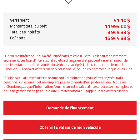
51.10 $
Versement
11 995.00 $
Montant total du prêt
3 949.33 $
Total des intérêts
15 944.33 $
Coût total
*Un taux d’intérêt de 9.99 % a été utilisé dans ce calcul. Ce taux est à titre de référence
seulement. Les taux d’intérêt sont sujets à changement et peuvent varier en raison de
plusieurs facteurs, dont l’année du véhicule, sa dépréciation, le taux directeur de la
Banque du Canada et votre situation personnelle, pour n’en nommer que quelques-uns.
**Cette calculatrice est offerte comme outil d'estimation pour votre usage éducatif
personnel uniquement et ne remplace pas les conseils d'un professionnel. Nous ne
prétendons pas que l'information fournie par cette calculatrice soit exacte ni complète et
nous ne garantissons pas que le calcul correspondra ou s’appliquera à votre situation.
Demande de financement
Obtenir la valeur de mon véhicule