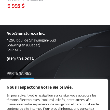
9 995 $
AutoSignature.ca Inc.
4290 boul de Shawinigan-Sud
Shawinigan (Québec)
G9P 4G2
(819) 531-2074
PARTENAIRES
Nous respectons votre vie privée.
En poursuivant votre navigation sur ce site, vous acceptez les
témoins électroniques (cookies) utilisés, entre autres, afin
d’améliorer votre expérience de navigation et personnaliser le
Termes et conditions
| © Tous droits réservés 2026
contenu du site internet. Pour plus d’informations consultez