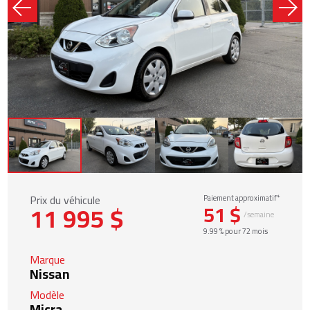
Prix du véhicule
Paiement approximatif*
11 995 $
51 $
/semaine
9.99 % pour 72 mois
Marque
Nissan
Modèle
Micra